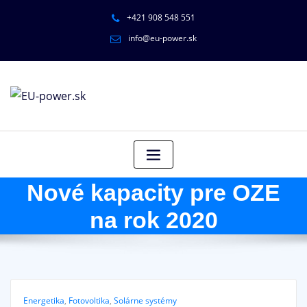
+421 908 548 551
info@eu-power.sk
Nové kapacity pre OZE
na rok 2020
Energetika
,
Fotovoltika
,
Solárne systémy