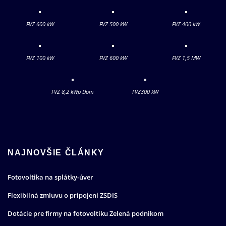
FVZ 600 kW
FVZ 500 kW
FVZ 400 kW
FVZ 100 kW
FVZ 600 kW
FVZ 1,5 MW
FVZ 8,2 kWp Dom
FVZ300 kW
NAJNOVŠIE ČLÁNKY
Fotovoltika na splátky-úver
Flexibilná zmluvu o pripojení ZSDIS
Dotácie pre firmy na fotovoltiku Zelená podnikom