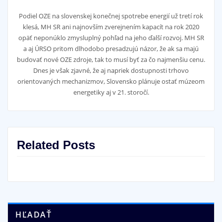
Podiel OZE na slovenskej konečnej spotrebe energií už tretí rok
klesá, MH SR ani najnovším zverejnením kapacít na rok 2020
opäť neponúklo zmysluplný pohľad na jeho ďalší rozvoj. MH SR
a aj ÚRSO pritom dlhodobo presadzujú názor, že ak sa majú
budovať nové OZE zdroje, tak to musí byť za čo najmenšiu cenu.
Dnes je však zjavné, že aj napriek dostupnosti trhovo
orientovaných mechanizmov, Slovensko plánuje ostať múzeom
energetiky aj v 21. storočí.
Related Posts
HĽADAŤ