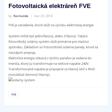
Fotovoltaická elektráreň FVE
by
Kocmunda
mar 23, 2014
FVE je zariadenie, ktoré slúži na výrobu elektrickej energie
Systém môže byť jednofázový, alebo 3 fázový. Takýto
fotovoltický solárny systém slúži primárne pre vlastnú
spotrebu. Základom sú Fotovoltické solárne panely, ktoré sa
navzájom prepoja.
Elektrická energia získaná z týchto panelov je vedená do
meniča, ktorý ju transformuje na sieťové napätie 240V.
Transformované napätie je pripojené za hlavný istič v RHD
(rozvádzač domový hlavný).
FVE