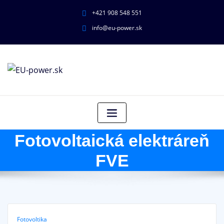
+421 908 548 551
info@eu-power.sk
Fotovoltaická elektráreň
FVE
Fotovoltika