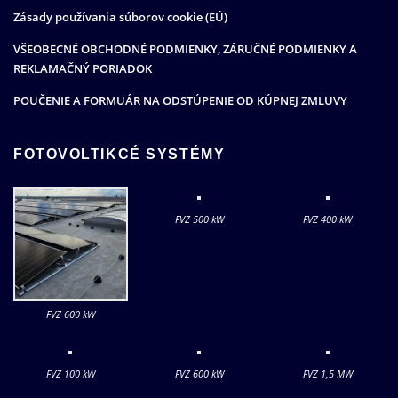
Zásady používania súborov cookie (EÚ)
VŠEOBECNÉ OBCHODNÉ PODMIENKY, ZÁRUČNÉ PODMIENKY A
REKLAMAČNÝ PORIADOK
POUČENIE A FORMUÁR NA ODSTÚPENIE OD KÚPNEJ ZMLUVY
FOTOVOLTIKCÉ SYSTÉMY
FVZ 500 kW
FVZ 400 kW
FVZ 600 kW
FVZ 100 kW
FVZ 600 kW
FVZ 1,5 MW