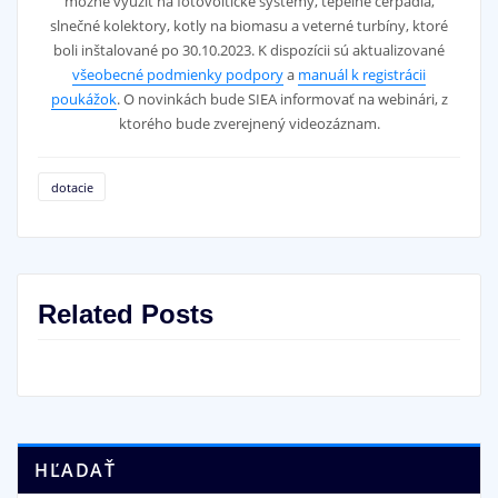
možné využiť na fotovoltické systémy, tepelné čerpadlá,
slnečné kolektory, kotly na biomasu a veterné turbíny, ktoré
boli inštalované po 30.10.2023. K dispozícii sú aktualizované
všeobecné podmienky podpory
a
manuál k registrácii
poukážok
. O novinkách bude SIEA informovať na webinári, z
ktorého bude zverejnený videozáznam.
dotacie
Related Posts
HĽADAŤ