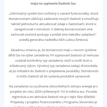
majú na vypísanie žiadostí čas.
„Informačný systém bol rozšírený o viaceré funkcionality, ktoré
domácnostiam uľahčujú zadávanie nových žiadostí a umožňujú
taktiež jednoducho aktualizovať údaje v žiadostiach, ktoré si
zaregistrovali v minulosti. V Zelenej domácnostiam sme
zachovali overené postupy a pridali sme niekoľko vylepšení,“
uviedla generálna riaditeľka SIEA Ľubica Šimková.
Zásadnou zmenou je, že domácnosti majú v novom systéme
dlhší čas na výber zariadenia. Pri vypisovaní žiadosti už nemusia
uvádzať konkrétny typ zariadenia, stačí si zvoliť druh a
inštalovaný výkon. Výrobný typ zariadenia zadajú zhotovitelia
až po inštalácii do žiadosti o preplatenie poukážky. Domácnosti
si môžu žiadosti až do vydania poukážok upravovať.
Na zariadenia na využívanie obnoviteľných zdrojov energie je v
projekte do roku 2029 vyčlenených 151,6 milióna eur. Poradie
registrácie a ani aktivácie žiadostí nie je v tejto fáze dôležité.
Príspevky z projektu financovaného z Programu Slovensko je