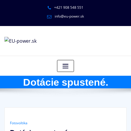
+421 908 548 551
info@eu-power.sk
Dotácie spustené.
Fotovoltika