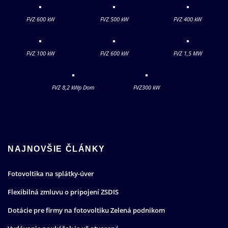
FVZ 600 kW
FVZ 500 kW
FVZ 400 kW
FVZ 100 kW
FVZ 600 kW
FVZ 1,5 MW
FVZ 8,2 kWp Dom
FVZ300 kW
NAJNOVŠIE ČLÁNKY
Fotovoltika na splátky-úver
Flexibilná zmluvu o pripojení ZSDIS
Dotácie pre firmy na fotovoltiku Zelená podnikom