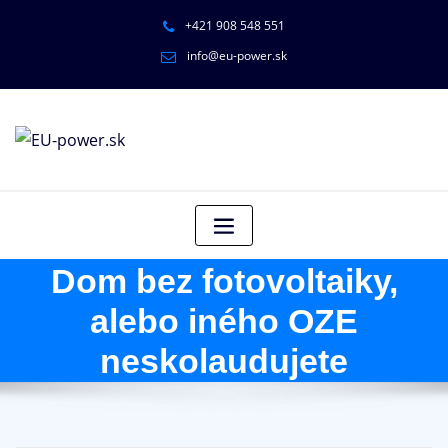
+421 908 548 551
info@eu-power.sk
Dom bez fotovoltaiky,
alebo iného OZE
neskolaudujete