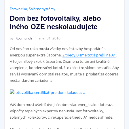
Fotovoltika
,
Solárne systémy
Dom bez fotovoltaiky, alebo
iného OZE neskolaudujete
by
Kocmunda
mar 31, 2016
Od nového roka musia všetky nové stavby hospodáriť s
energiou super extra úsporne.
Z triedy B sme totiž prešli na A1
.
A to je míľový skok k úsporám. Znamená to, že ani kvalitné
zateplenie, kondenzačný kotol, či okná s trojsklom nestačia. Aby
sa váš vysnívaný dom stal realitou, musíte si priplatiť za doteraz
neštandardné zariadenia.
Váš dom musí ušetriť dvojnásobne viac energie ako doteraz.
Výpočty tepelných expertov nepustia. Bez fotovoltaiky,
solárnych kolektorov, či rekuperácie triedu A1 nedosiahnete.