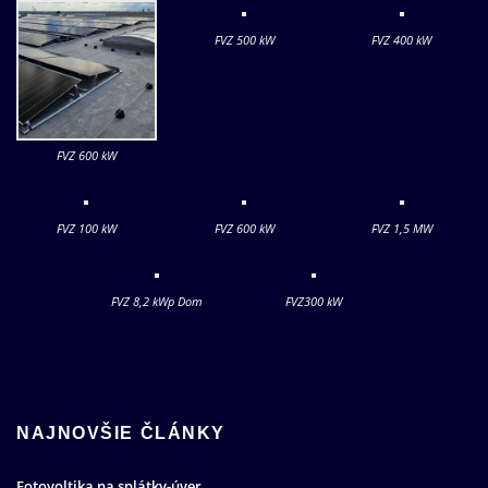
FVZ 500 kW
FVZ 400 kW
FVZ 600 kW
FVZ 100 kW
FVZ 600 kW
FVZ 1,5 MW
FVZ 8,2 kWp Dom
FVZ300 kW
NAJNOVŠIE ČLÁNKY
Fotovoltika na splátky-úver