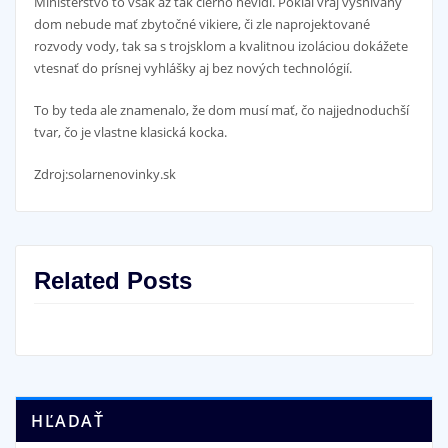
Ministerstvo to však až tak čierno nevidí. Pokiaľ vraj vysnívaný
dom nebude mať zbytočné vikiere, či zle naprojektované
rozvody vody, tak sa s trojsklom a kvalitnou izoláciou dokážete
vtesnať do prísnej vyhlášky aj bez nových technológií.
To by teda ale znamenalo, že dom musí mať, čo najjednoduchší
tvar, čo je vlastne klasická kocka.
Zdroj:solarnenovinky.sk
Related Posts
HĽADAŤ