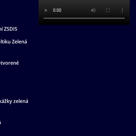
ní ZSDIS
ltiku Zelená
otvorené
kážky zelená
á