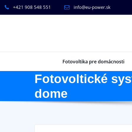
+421 908 548 551
info@eu-power.sk
Fotovoltika pre domácnosti
Fotovoltické sy
dome