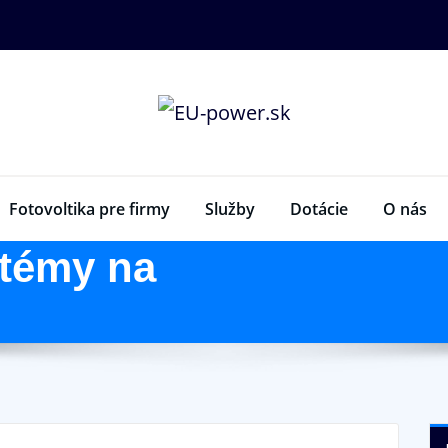
Fotovoltika pre firmy
Služby
Dotácie
O nás
stémy na