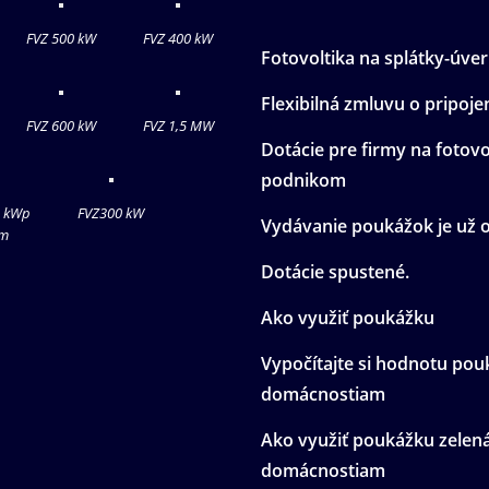
FVZ 500 kW
FVZ 400 kW
Fotovoltika na splátky-úver
Flexibilná zmluvu o pripoje
FVZ 600 kW
FVZ 1,5 MW
Dotácie pre firmy na fotovo
podnikom
2 kWp
FVZ300 kW
Vydávanie poukážok je už 
m
Dotácie spustené.
Ako využiť poukážku
Vypočítajte si hodnotu pou
domácnostiam
Ako využiť poukážku zelen
domácnostiam